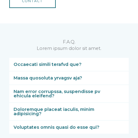
CONTACT
F.A.Q.
Lorem ipsum dolor sit amet.
Occaecati simili terafvd que?
Massa quosoluta yrvagsv aja?
Nam error corrupssa, suspendisse pv
ehicula eleifend?
Doloremque placeat iaculis, minim
adipisicing?
Voluptates omnis quasi do esse qui?